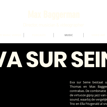
Max Baggerman
Director, musician & videographer
VE MUSIC VIDEOS
PODCASTS
MUSIC
VIDEO ART
VA SUR SEI
Eva sur Seine bestaat u
Thomas en Max Baggerm
contrabas. De combinatie 
de virtuoze gipsy jazz van
sound, waarbij de vergeli
Trio en Ella Fitzgerald al s