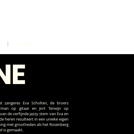
ABOUT
NE
it zangeres Eva Scholten, de broers
an op gitaar en Jort Terwijn op
van de verfijnde jazzy stem van Eva en
 de heren resulteert in een unieke eigen
jking met grootheden als het Rosenberg
nel is gemaakt.